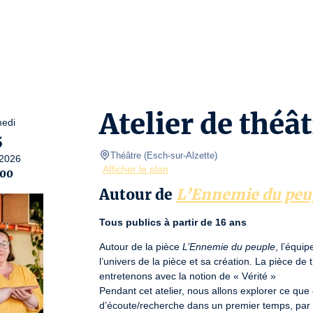
Atelier de théâ
edi
5
Théâtre
(
Esch-sur-Alzette
)
2026
Afficher le plan
:00
Autour de
L’Ennemie du peu
Tous publics à partir de 16 ans
Autour de la pièce 
L’Ennemie du peuple
, l’équi
l’univers de la pièce et sa création. La pièce de 
entretenons avec la notion de « Vérité »

Pendant cet atelier, nous allons explorer ce que c
d’écoute/recherche dans un premier temps, par de