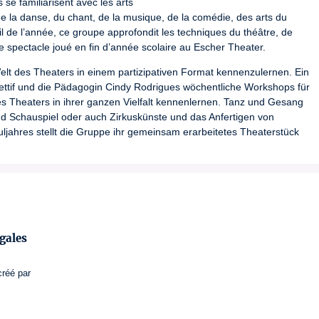
e familiarisent avec les arts

de la danse, du chant, de la musique, de la comédie, des arts du 
il de l’année, ce groupe approfondit les techniques du théâtre, de 
ble spectacle joué en fin d’année scolaire au Escher Theater.
lt des Theaters in einem partizipativen Format kennenzulernen. Ein 
ettif und die Pädagogin Cindy Rodrigues wöchentliche Workshops für 
es Theaters in ihrer ganzen Vielfalt kennenlernen. Tanz und Gesang 
Schauspiel oder auch Zirkuskünste und das Anfertigen von 
ahres stellt die Gruppe ihr gemeinsam erarbeitetes Theaterstück 
um vor.
gales
créé par