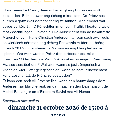
reservation.theatre@villeesch.lu
Et war eemol e Prënz, deen onbedéngt eng Prinzessin wollt 
bestueden. Et huet awer eng richteg misse sinn. De Prënz ass 
duerch d’ganz Welt gereest fir eng ze fannen. Mee ëmmer war 
eppes verkéiert … D’Kënschtler:innen vum Traffik Theater erziele 
mat Zeechnungen, Objeten a Live-Musek eent vun de bekanntste 
Märercher vum Hans Christian Andersen, a froen sech awer och, 
ob wierklech nëmmen eng richteg Prinzessin et fäerdeg bréngt, 
duerch 20 Plommepillemen a Matrassen eng kleng Ierbes ze 
spieren. Wat wier, wann e Prënz den Ierbessentest misst 
maachen? Oder Jenny a Menni? A firwat muss engem Prënz seng 
Fra sou sensibel sinn? Wat wier, wann se just zëmperlech a 
kriddeleg wier? Wat géif geschéien, wann se nom Ierbessentest 
keng Loscht hätt, de Prënz ze bestueden?

Et kann een sech vill Froe stellen, wann een hautzedaags dem 
Andersen säi Märche liest, an dat maachen den Dan Tanson, de 
Michel Boulanger an d’Eleonora Savini mat vill Humor.
Kulturpass acceptéiert
dimanche 11 octobre 2026 de 15:00 à
15:50