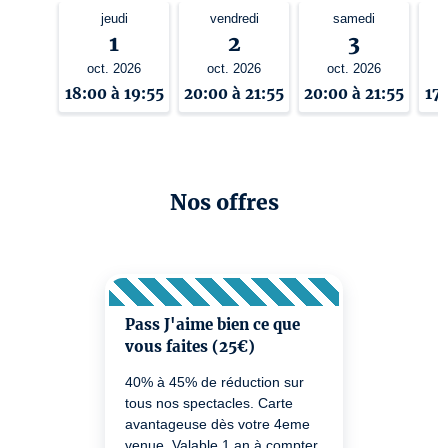
jeudi
vendredi
samedi
1
2
3
oct. 2026
oct. 2026
oct. 2026
18:00 à 19:55
20:00 à 21:55
20:00 à 21:55
17:
Nos offres
Pass J'aime bien ce que
vous faites (25€)
40% à 45% de réduction sur
tous nos spectacles. Carte
avantageuse dès votre 4eme
venue. Valable 1 an à compter