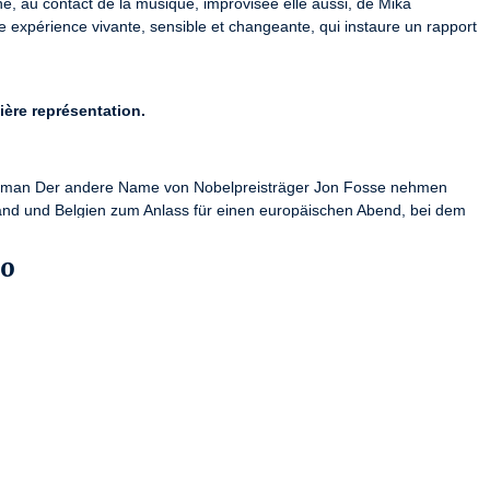
ne, au contact de la musique, improvisée elle aussi, de Mika 
e expérience vivante, sensible et changeante, qui instaure un rapport 
ière représentation.
oman Der andere Name von Nobelpreisträger Jon Fosse nehmen 
and und Belgien zum Anlass für einen europäischen Abend, bei dem 
. Moyette ist kein fertiges Stück, sondern ein lebendiger Prozess, 
 Fragen rund um Tod, Trauer und Glaube verhandelt werden. Im 
00
schauer:innen und Künstler:innen dasselbe Licht, dieselbe Intensität, 
schreitenden Erfahrung.
indet eine Diskussion statt.