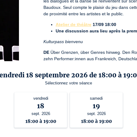
les dialogues et la danse se réinventent sur scè
Baudoux. Seul compte le plaisir du jeu dans cett
de proximité entre les artistes et le public.
Atelier de théâtre
17/09 18:00
Une discussion aura lieu après la prem
Kulturpass bienvenu
DE
 Über Grenzen, über Genres hinweg. Den R
zehn Performer:innen aus Frankreich, Deutschl
Sprache, Körper und Live-Musik ineinandergreifen
bei dem entsprechend der Vorlage existenzielle
endredi 18 septembre 2026 de 18:00 à 19:
Sprachspiel, im Tanz, im Ausdruck teilen sich Zu
Sélectionnez votre séance
und so nehmen wir alle Teil an einer grenzüber
Theaterworkshop
17/09 18:00
vendredi
samedi
Im Anschluss an die erste Aufführung f
18
19
Kulturpass akzeptiert
sept. 2026
sept. 2026
18:00 à 19:00
18:00 à 19:00