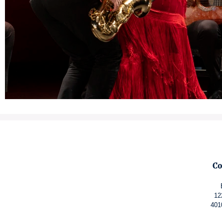
Co
12
401