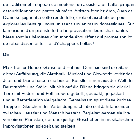
du traditionnel troupeau de moutons, on assiste à un ballet pimpant 
et tourbillonnant de pattes plumées. Artistes-fermier·ères, Juan et 
Diane se joignent à cette ronde folle, drôle et acrobatique pour 
explorer les liens qui nous unissent aux animaux domestiques. Sur 
la musique d’un pianiste fort à l’improvisation, leurs charmantes 
bêtes sont les héroïnes d’un monde ébouriffant qui promet son lot 
de rebondissements… et d’échappées belles !
DE
Platz frei für Hunde, Gänse und Hühner. Denn sie sind die Stars 
dieser Aufführung, die Akrobatik, Musical und Clownerie verbindet. 
Juan und Diane heißen die beiden Künstler:innen aus der Welt der 
Bauernhöfe und Ställe. Mit sich auf die Bühne bringen sie allerlei 
Tiere mit Federn und Fell. Es wird gebellt, gequakt, gegackert – 
und außerordentlich viel gelacht. Gemeinsam spürt diese kuriose 
Truppe in Sketchen der Verbindung nach, die seit Jahrtausenden 
zwischen Haustier und Mensch besteht. Begleitet werden sie live 
von einem Pianisten, der das quirlige Geschehen in musikalischen  
Improvisationen spiegelt und steigert.