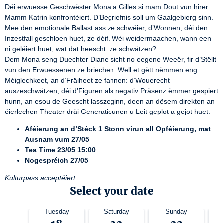
Déi erwuesse Geschwëster Mona a Gilles si mam Dout vun hirer 
Mamm Katrin konfrontéiert. D’Begriefnis soll um Gaalgebierg sinn. 
Mee den emotionale Ballast ass ze schwéier, d’Wonnen, déi den 
Inzestfall geschloen huet, ze déif. Wéi weidermaachen, wann een 
ni geléiert huet, wat dat heescht: ze schwätzen?

Dem Mona seng Duechter Diane sicht no eegene Weeër, fir d’Stëllt 
vun den Erwuessenen ze briechen. Well et gëtt nëmmen eng 
Méiglechkeet, an d’Fräiheet ze fannen: d’Wouerecht 
auszeschwätzen, déi d’Figuren als negativ Präsenz ëmmer gespiert 
hunn, an esou de Geescht lasszeginn, deen an dësem direkten an 
éierlechen Theater dräi Generatiounen u Leit geplot a gejot huet.
Aféierung an d’Stéck 1 Stonn virun all Opféierung, mat
Ausnam vum 27/05
Tea Time 23/05 15:00
Nogespréich 27/05
Kulturpass acceptéiert
Select your date
Tuesday
Saturday
Sunday