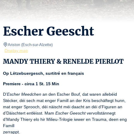
Escher Geescht
Ariston
(
Esch-sur-Alzette
)
Display map
MANDY THIERY & RENELDE PIERLOT
Op Lëtzebuergesch, surtitré en français
Premiere - circa 1 St. 15 Min
D’
Escher Meedchen
 an den Escher Bouf, dat waren allebéid 
Stécker, déi sech mat enger Famill an der Kris beschäftegt hunn, 
mat enger Sprooch, déi näischt méi daacht an déi d’Figuren an 
d’Däischtert entléisst. Mam 
Escher Geescht
 vervollstännegt 
d’Mandy Thiery elo hir Milieu-Trilogie iwwer en Trauma, deen eng 
Famill

zerrappt.
