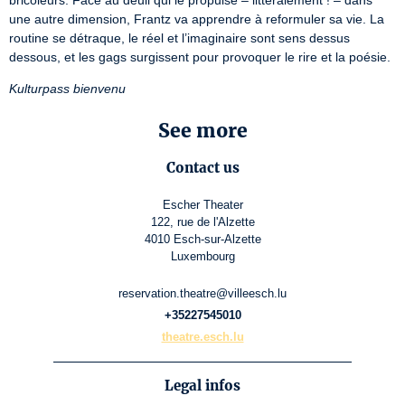
bricoleurs. Face au deuil qui le propulse – littéralement ! – dans 
une autre dimension, Frantz va apprendre à reformuler sa vie. La 
routine se détraque, le réel et l’imaginaire sont sens dessus 
dessous, et les gags surgissent pour provoquer le rire et la poésie.
Kulturpass bienvenu
See more
Contact us
Escher Theater
122, rue de l'Alzette
4010 Esch-sur-Alzette
Luxembourg
reservation.theatre@villeesch.lu
+35227545010
theatre.esch.lu
Legal infos