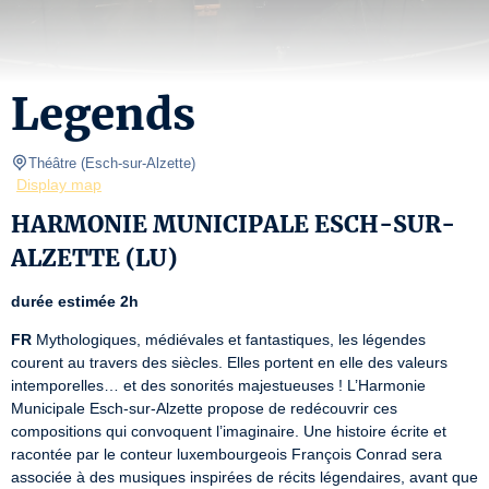
Legends
Théâtre
(
Esch-sur-Alzette
)
Display map
HARMONIE MUNICIPALE ESCH-SUR-
ALZETTE (LU)
durée estimée 2h
FR
 Mythologiques, médiévales et fantastiques, les légendes 
courent au travers des siècles. Elles portent en elle des valeurs 
intemporelles… et des sonorités majestueuses ! L’Harmonie 
Municipale Esch-sur-Alzette propose de redécouvrir ces 
compositions qui convoquent l’imaginaire. Une histoire écrite et 
racontée par le conteur luxembourgeois François Conrad sera 
associée à des musiques inspirées de récits légendaires, avant que 