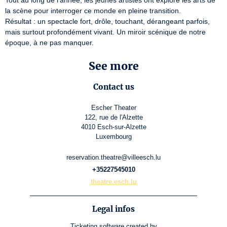
Tout au long de l’année, les jeunes artistes ont exploré les arts de 
la scène pour interroger ce monde en pleine transition.

Résultat : un spectacle fort, drôle, touchant, dérangeant parfois, 
mais surtout profondément vivant. Un miroir scénique de notre 
époque, à ne pas manquer.
See more
Contact us
Escher Theater
122, rue de l'Alzette
4010 Esch-sur-Alzette
Luxembourg
reservation.theatre@villeesch.lu
+35227545010
theatre.esch.lu
Legal infos
Ticketing software
created by