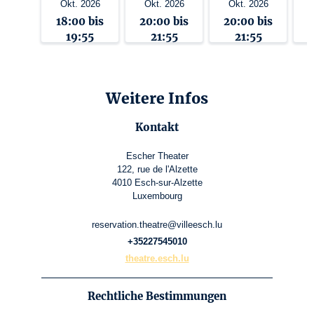
Okt. 2026
Okt. 2026
Okt. 2026
18:00 bis
20:00 bis
20:00 bis
1
19:55
21:55
21:55
Weitere Infos
Kontakt
Escher Theater
122, rue de l'Alzette
4010 Esch-sur-Alzette
Luxembourg
reservation.theatre@villeesch.lu
+35227545010
theatre.esch.lu
Rechtliche Bestimmungen